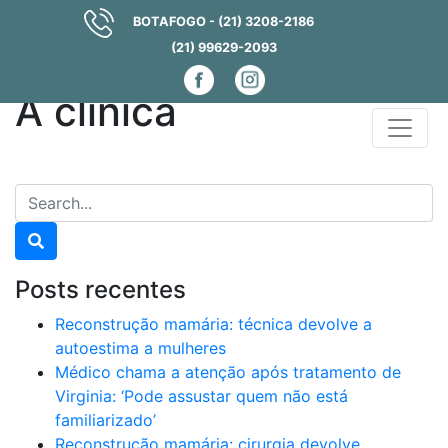
BOTAFOGO - (21) 3208-2186
(21) 99629-2093
A clínica
Posts recentes
Reconstrução mamária: técnica devolve a
autoestima a mulheres
Médico chama a atenção após tratamento de
Virginia: ‘Pode assustar quem não está
familiarizado’
Reconstrução mamária: cirurgia devolve