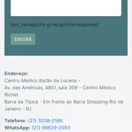
[anr_nocaptcha g-recaptcha-response]
Endereço:
Centro Médico Barão de Lucena -
Av. das Américas, 4801, sala 309 - Centro Médico
Richet
Barra da Tijuca - Em frente ao Barra Shopping Rio de
Janeiro - RJ
Telefone:
(21) 3208-2186
WhatsApp:
(21) 99629-2093