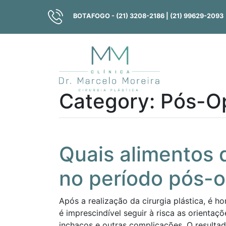
BOTAFOGO - (21) 3208-2186
| (21) 99629-2093
Category: Pós-O
Quais alimentos 
no período pós-o
Após a realização da cirurgia plástica, é h
é imprescindível seguir à risca as orientaçõ
inchaços e outras complicações. O resultado