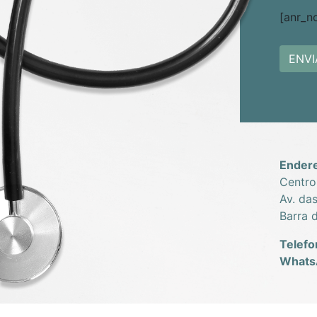
[anr_n
Ender
Centro
Av. da
Barra 
Telefo
Whats