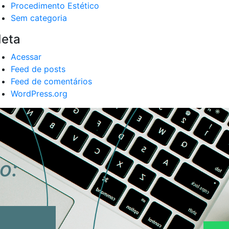
Procedimento Estético
Sem categoria
eta
Acessar
Feed de posts
Feed de comentários
WordPress.org
o: