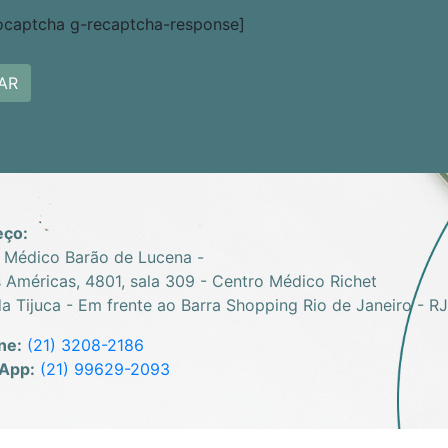
ocaptcha g-recaptcha-response]
eço:
 Médico Barão de Lucena -
s Américas, 4801, sala 309 - Centro Médico Richet
da Tijuca - Em frente ao Barra Shopping Rio de Janeiro - RJ
ne:
(21) 3208-2186
App:
(21) 99629-2093