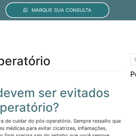
MARQUE SUA CONSULTA
A Clínica
Cirurgias
Procedimentos Esté
peratório
P
devem ser evitados
peratório?
ora de cuidar do pós-operatório. Sempre ressalto que
es médicas para evitar cicatrizes, inflamações,
 final precisa sair do jeitinho que você sempre