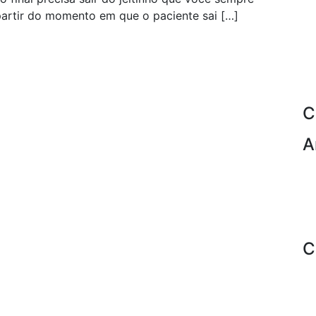
partir do momento em que o paciente sai […]
C
A
C