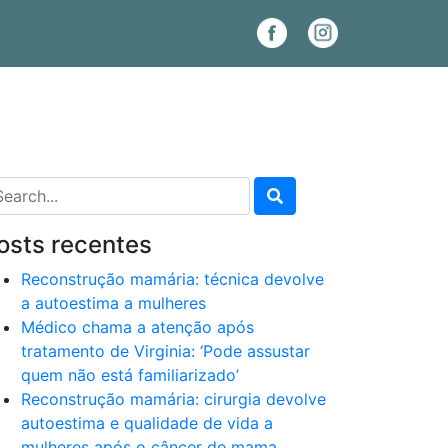
ticos
Dúvidas
Na mídia
Blog
Contato
osts recentes
Reconstrução mamária: técnica devolve
a autoestima a mulheres
Médico chama a atenção após
tratamento de Virginia: ‘Pode assustar
quem não está familiarizado’
Reconstrução mamária: cirurgia devolve
autoestima e qualidade de vida a
mulheres após o câncer de mama